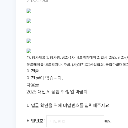
211.♡.♡.206
가
.
행사개요
1.
행사명
:
2025-1
차 네트워킹데이
2.
일시
: 2025. 9. 25.(
운드테이블 네트워킹
나
.
주최:
(
사
)
대전
ICT
산업협회,
국립한밭대학
이전글
이전 글이 없습니다.
다음글
2025 대전 AI 융합 취·창업 박람회
비밀글 확인을 위해 비밀번호를 입력해주세요.
비밀번호 :
확인