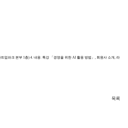
타트업파크 본부
1
층
)
4.
내용
:
특강
「
경영을 위한
AI
활용 방법
」
,
회원사 소개
,
라
목록