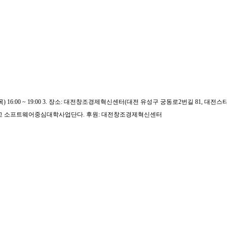
목
) 16:00 ~ 19:00
3.
장소
:
대전창조경제혁신센터
(
대전 유성구 궁동로
2
번길
81,
대전스
교 소프트웨어중심대학사업단
다
.
후원:
대전창조경제혁신센터