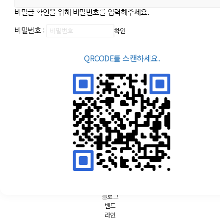
비밀글 확인을 위해 비밀번호를 입력해주세요.
비밀번호 :
확인
QRCODE를 스캔하세요.
대전 유성구 대덕대로512번길 20 (대전정보문화산업진흥원 B동 3
층 301호)
042-864-5680
manager@d-ict.org
개인정보처리방침
찾아오시는길
사이트맵
ⓒ DICT. All Rights Reserved.
페이스북
트위터
블로그
밴드
라인