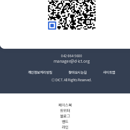
대전 유성구 대덕대로512번길 20 (대전정보문화산업진흥원 B동 3
층 301호)
042-864-5680
manager@d-ict.org
개인정보처리방침
찾아오시는길
사이트맵
ⓒ DICT. All Rights Reserved.
페이스북
트위터
블로그
밴드
라인