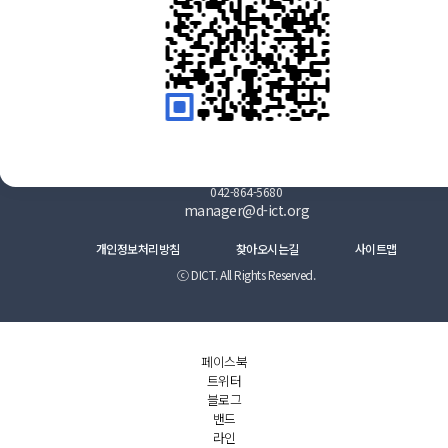
대전 유성구 대덕대로512번길 20 (대전정보문화산업진흥원 B동 3
층 301호)
042-864-5680
manager@d-ict.org
개인정보처리방침
찾아오시는길
사이트맵
ⓒ DICT. All Rights Reserved.
페이스북
트위터
블로그
밴드
라인